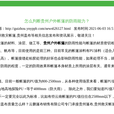
怎么判断贵州户外帐篷的防雨能力？
http://guizhou.ynyppb.com/news626127.html 发布时间:2021-06-03 16:5
贵州救灾帐篷,贵州盖布等相关信息发布和资讯展示，敬请关注！
帐篷的材料、涂层、做工等。
贵州户外帐篷
的防雨性能与帐篷的材质密切
、帆布等，目前使用的是前三种。目前常见的帐篷涂料有PU涂料（适合入
点高）。帐篷接缝处粘胶处理的好坏也会影响防雨性能，如果处理不当，
。防雨的程度，一定的防雨效果和帐篷本身材质上所用的涂层有关。通常
目前一般帐篷的PU值为800-2500mm，从各种使用场景来看，帐篷PU值
，山地高地探险PU =等于4000mm（防大雨）。 除此之外，我们要知道P
一定要完全以此为标准，比如有些云南帐篷的PU值往往在2500mm以下
布质量怎么样？云鹏篷布销售有限公司专门承接贵州篷布,贵州救灾帐篷,贵