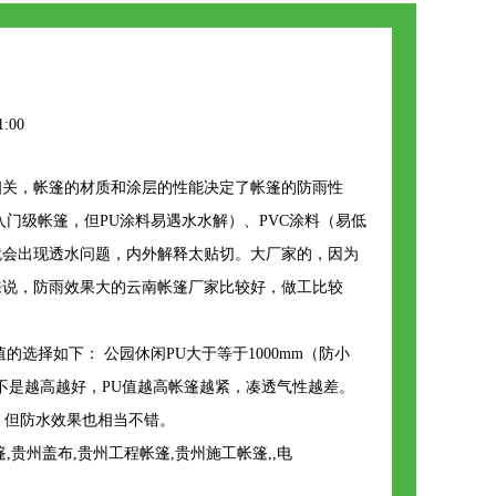
1:00
相关，帐篷的材质和涂层的性能决定了帐篷的防雨性
门级帐篷，但PU涂料易遇水水解）、PVC涂料（易低
就会出现透水问题，内外解释太贴切。大厂家的，因为
来说，防雨效果大的云南帐篷厂家比较好，做工比较
的选择如下： 公园休闲PU大于等于1000mm（防小
U值不是越高越好，PU值越高帐篷越紧，凑透气性越差。
，但防水效果也相当不错。
州盖布,贵州工程帐篷,贵州施工帐篷,,电