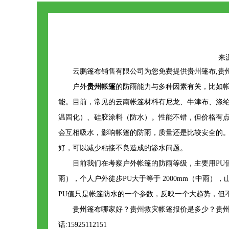
来源：
云鹏篷布销售有限公司为您免费提供
贵州篷布
,
户外
贵州帐篷
的防雨能力与多种因素有关，比如
能。目前，常见的云南帐篷材料有尼龙、牛津布、涤纶
温固化）、硅胶涂料（防水）。性能不错，但价格有
会互相吸水，影响帐篷的防雨，质量还是比较安全的
好，可以减少粘接不良造成的渗水问题。
目前我们在考察户外帐篷的防雨等级，主要用PU值。
雨），个人户外徒步PU大于等于 2000mm（中雨）
PU值只是帐篷防水的一个参数，反映一个大趋势，但不
贵州篷布哪家好？贵州救灾帐篷报价是多少？贵州盖
话:15925112151